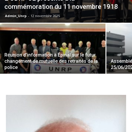
commémoration du 11 novembre 1918
Admin_Unrp
-
12 novembre 2025
Réunion d’information à Épinal sur le futur
changement de mutuelle des retraités de la
Assemblé
police
25/06/20