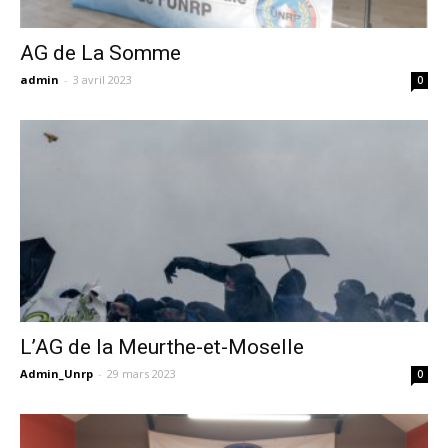
AG de La Somme
admin
-
3 avril 2023
0
L’AG de la Meurthe-et-Moselle
Admin_Unrp
-
29 mars 2023
0