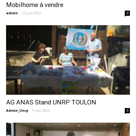
Mobilhome à vendre
admin
-
15 juin 2023
0
AG ANAS Stand UNRP TOULON
Admin_Unrp
-
9 juin 2023
0