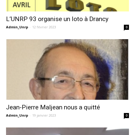
L’UNRP 93 organise un loto à Drancy
Admin_Unrp
-
12 février 2023
0
Jean-Pierre Maljean nous a quitté
Admin_Unrp
-
19 janvier 2023
0