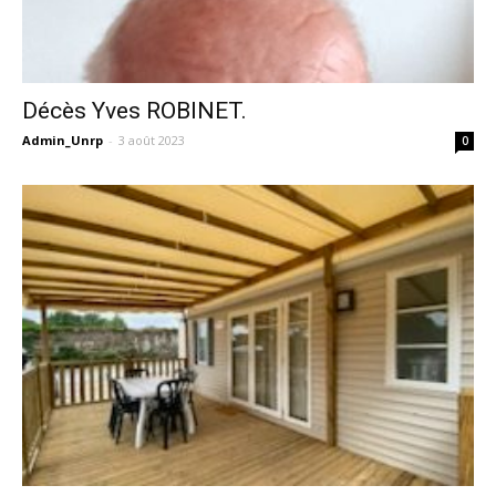
Décès Yves ROBINET.
Admin_Unrp
-
3 août 2023
0