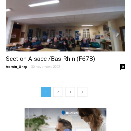
Section Alsace /Bas-Rhin (F67B)
Admin_Unrp
-
30 novembre 2022
0
1
2
3