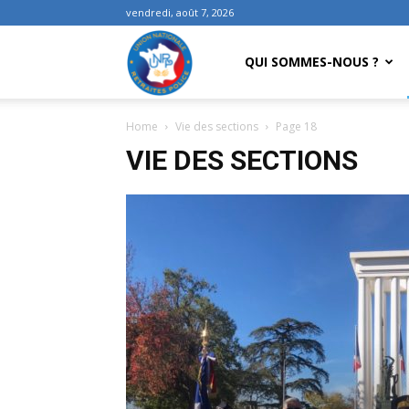
vendredi, août 7, 2026
UNRP
QUI SOMMES-NOUS ?
Home
Vie des sections
Page 18
VIE DES SECTIONS