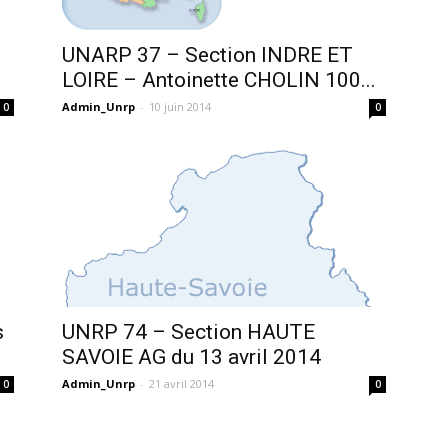
UNARP 37 – Section INDRE ET
LOIRE – Antoinette CHOLIN 100...
Admin_Unrp
-
10 juin 2014
0
0
s
UNRP 74 – Section HAUTE
SAVOIE AG du 13 avril 2014
Admin_Unrp
-
21 avril 2014
0
0