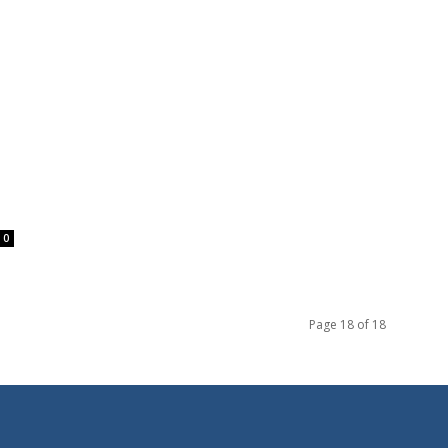
0
Page 18 of 18