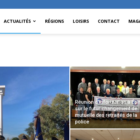
ACTUALITÉS
RÉGIONS
LOISIRS
CONTACT
MAGA
Réunion d’information à Épi
sur le futur changement de
mutuelle des retraités de la
police