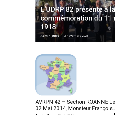
L’UDRP 82 présente à l
commémoration du 11 
1918
Admin_Unrp
-
12 novembre 2025
AVRPN 42 – Section ROANNE L
02 Mai 2014, Monsieur François..