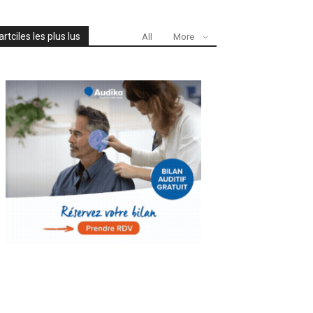
artciles les plus lus
All
More