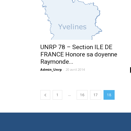
UNRP 78 – Section ILE DE
FRANCE Honore sa doyenne
Raymonde...
Admin_Unrp
-
20 avril 2014
...
1
16
17
18