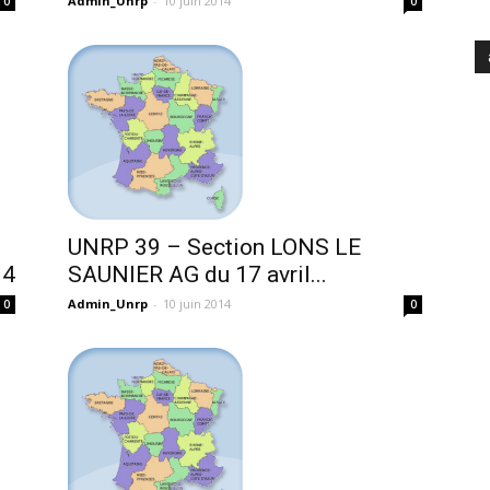
Admin_Unrp
-
10 juin 2014
0
0
UNRP 39 – Section LONS LE
14
SAUNIER AG du 17 avril...
Admin_Unrp
-
10 juin 2014
0
0