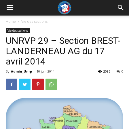
UNRP
Home
Vie des sections
Vie des sections
UNRVP 29 – Section BREST-
LANDERNEAU AG du 17
avril 2014
By
Admin_Unrp
-
10 juin 2014
2095
0