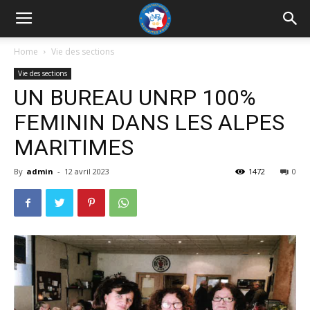
UNRP
Home
Vie des sections
Vie des sections
UN BUREAU UNRP 100%
FEMININ DANS LES ALPES
MARITIMES
By
admin
-
12 avril 2023
1472
0