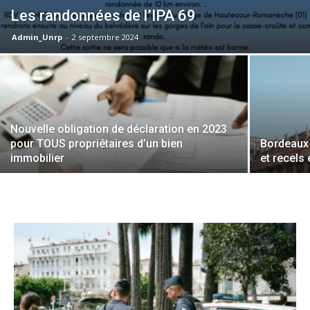
Les randonnées de l’IPA 69
Admin_Unrp
-
2 septembre 2024
Nouvelle obligation de déclaration en 2023
pour TOUS propriétaires d’un bien
Bordeaux 
immobilier
et recels