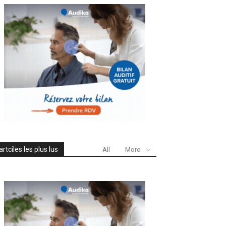
artciles les plus lus
All
More