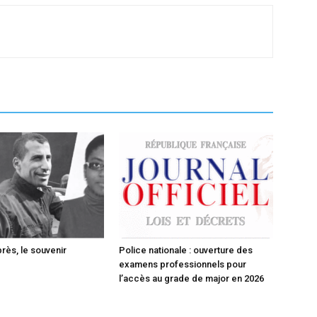
rès, le souvenir
Police nationale : ouverture des
examens professionnels pour
l’accès au grade de major en 2026