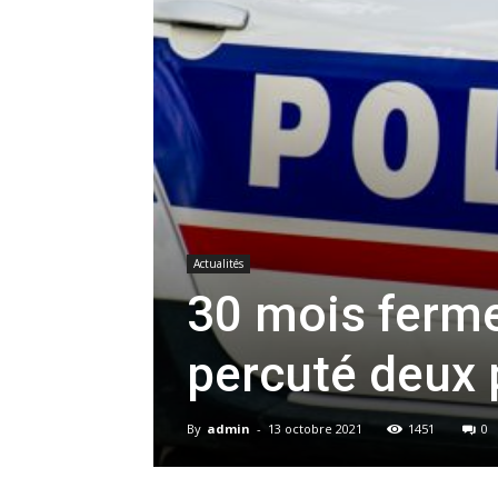
Actualités
30 mois ferme
percuté deux 
By
admin
-
13 octobre 2021
1451
0