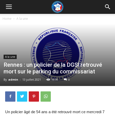
UNRP
Home
A la une
A la une
Rennes : un policier de la DGSI retrouvé
mort sur le parking du commissariat
By
admin
-
13 juillet 2021
1974
0
Un policier âgé de 54 ans a été retrouvé mort ce mercredi 7