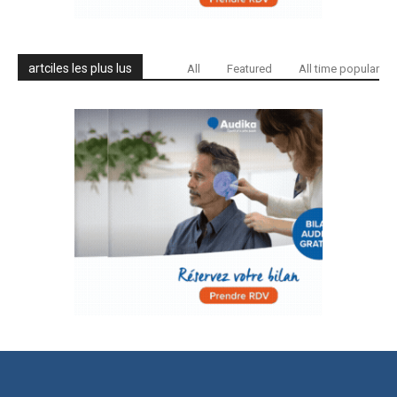
artciles les plus lus
All
Featured
All time popular