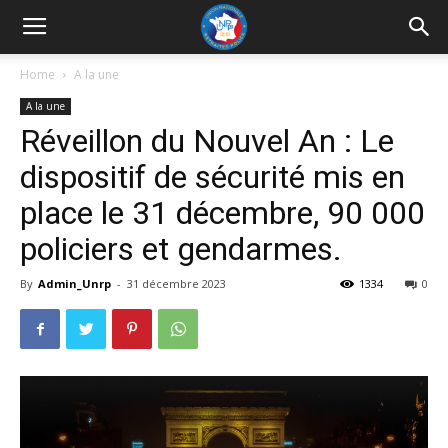
UNRP
Home
A la une
A la une
Réveillon du Nouvel An : Le
dispositif de sécurité mis en
place le 31 décembre, 90 000
policiers et gendarmes.
By
Admin_Unrp
-
31 décembre 2023
1334
0