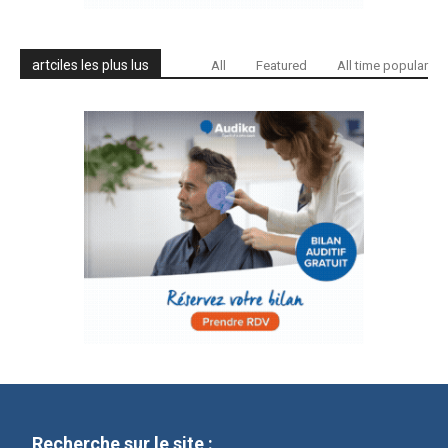
artciles les plus lus
All
Featured
All time popular
Recherche sur le site :