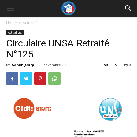
UNRP
Home
Actualités
Actualités
Circulaire UNSA Retraité
N°125
By
Admin_Unrp
-
23 novembre 2021
1069
0