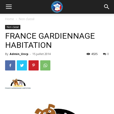
UNRP
Home
Non classé
Non classé
FRANCE GARDIENNAGE
HABITATION
By
Admin_Unrp
-
15 juillet 2014
4535
0