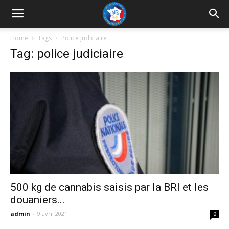
UNRP
Home
Tags
Police judiciaire
Tag: police judiciaire
500 kg de cannabis saisis par la BRI et les
douaniers...
admin
-
9 avril 2021
0