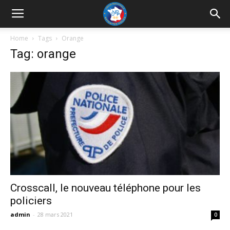
UNRP
Home
Tags
Orange
Tag: orange
Crosscall, le nouveau téléphone pour les
policiers
admin
-
28 mars 2021
0