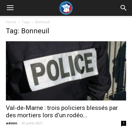
UNRP
Home
Tags
Bonneuil
Tag: Bonneuil
Val-de-Marne : trois policiers blessés par
des mortiers lors d’un rodéo...
admin
-
30 juillet 2021
1