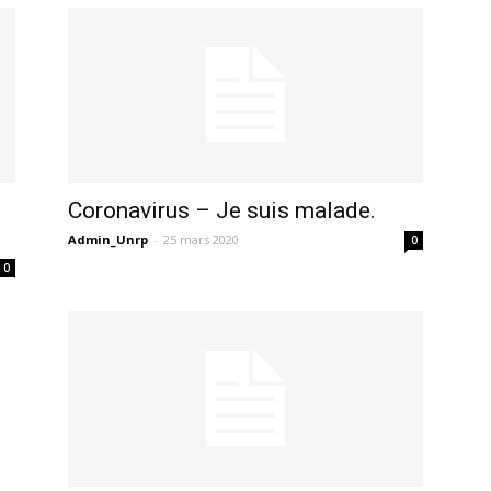
Coronavirus – Je suis malade.
Admin_Unrp
-
25 mars 2020
0
0