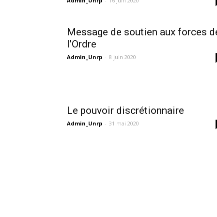
Admin_Unrp
-
16 juin 2020
Message de soutien aux forces d
l’Ordre
Admin_Unrp
-
8 juin 2020
Le pouvoir discrétionnaire
Admin_Unrp
-
31 mai 2020