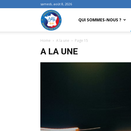
samedi, août 8, 2026
UNRP
QUI SOMMES-NOUS ?
Home
A la une
Page 15
A LA UNE