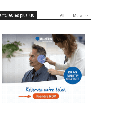
artciles les plus lus
All
More