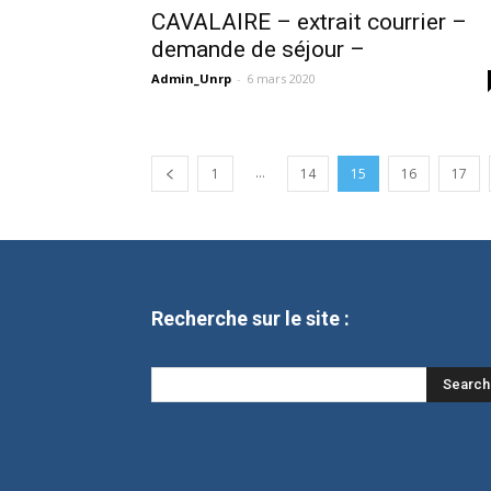
CAVALAIRE – extrait courrier –
demande de séjour –
Admin_Unrp
-
6 mars 2020
...
1
14
15
16
17
Recherche sur le site :