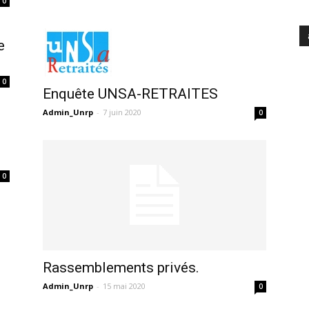
0
e
0
Enquête UNSA-RETRAITES
Admin_Unrp
-
7 juin 2020
0
0
Rassemblements privés.
Admin_Unrp
-
15 mai 2020
0