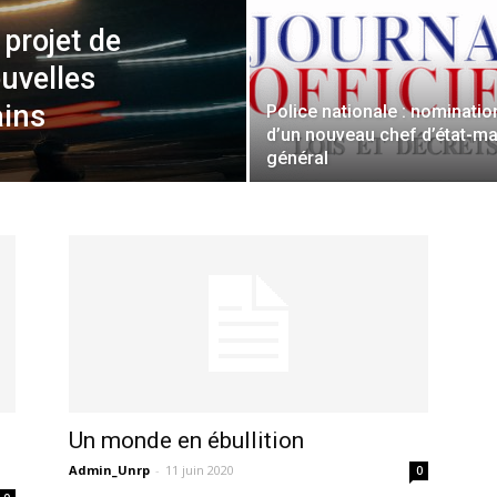
 projet de
ouvelles
ains
Police nationale : nominatio
d’un nouveau chef d’état-ma
général
Un monde en ébullition
Admin_Unrp
-
11 juin 2020
0