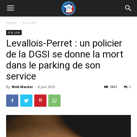
UNRP
Home
A la une
A la une
Levallois-Perret : un policier
de la DGSI se donne la mort
dans le parking de son
service
By
Web Master
-
8 juin 2025
1841
0