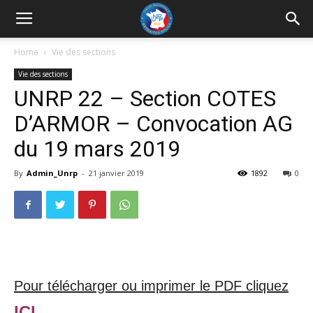
UNRP
Home
Vie des sections
Vie des sections
UNRP 22 – Section COTES
D’ARMOR – Convocation AG
du 19 mars 2019
By
Admin_Unrp
-
21 janvier 2019
1892
0
Pour télécharger ou imprimer le PDF cliquez
ICI