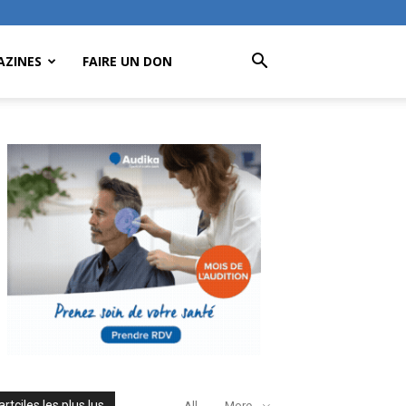
ZINES
FAIRE UN DON
artciles les plus lus
All
More