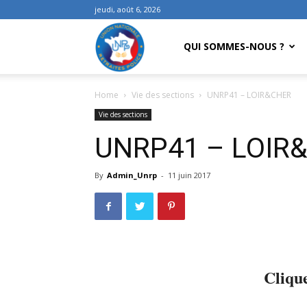
jeudi, août 6, 2026
UNRP
QUI SOMMES-NOUS ?
Home
Vie des sections
UNRP41 – LOIR&CHER
Vie des sections
UNRP41 – LOIR
By
Admin_Unrp
-
11 juin 2017
Cliqu