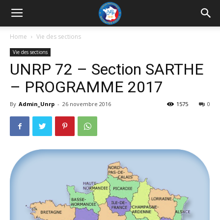
UNRP
Home
Vie des sections
Vie des sections
UNRP 72 – Section SARTHE
– PROGRAMME 2017
By
Admin_Unrp
-
26 novembre 2016
1575
0