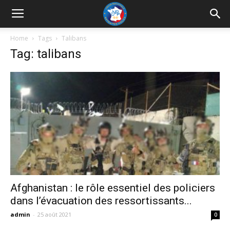
UNRP
Home
Tags
Talibans
Tag: talibans
Afghanistan : le rôle essentiel des policiers
dans l’évacuation des ressortissants...
admin
-
25 août 2021
0